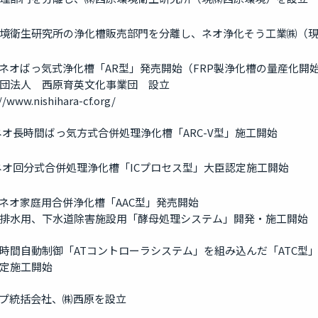
境衛生研究所の浄化槽販売部門を分離し、ネオ浄化そう工業㈱（
製ネオばっ気式浄化槽「AR型」発売開始（FRP製浄化槽の量産化開
団法人 西原育英文化事業団 設立
//www.nishihara-cf.org/
ネオ長時間ばっ気方式合併処理浄化槽「ARC-V型」施工開始
ネオ回分式合併処理浄化槽「ICプロセス型」大臣認定施工開始
製ネオ家庭用合併浄化槽「AAC型」発売開始
排水用、下水道除害施設用「酵母処理システム」開発・施工開始
時間自動制御「ATコントローラシステム」を組み込んだ「ATC型
定施工開始
プ統括会社、㈱西原を設立