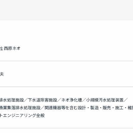
社 西原ネオ
伸夫
排水処理施設／下水道除害施設／ネオ浄化槽／小規模汚水処理装置／
漁業集落排水処理施設／関連機器等を含む設計・製造・販売・施工・維
トエンジニアリング全般