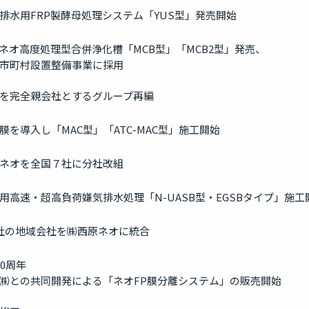
排水用FRP製酵母処理システム「YUS型」発売開始
製ネオ高度処理型合併浄化槽「MCB型」「MCB2型」発売、
市町村設置整備事業に採用
を完全親会社とするグループ再編
膜を導入し「MAC型」「ATC-MAC型」施工開始
ネオを全国７社に分社改組
用高速・超高負荷嫌気排水処理「N-UASB型・EGSBタイプ」施工
社の地域会社を㈱西原ネオに統合
00周年
㈱との共同開発による「ネオFP膜分離システム」の販売開始