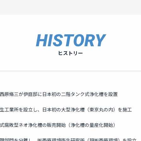
HISTORY
ヒストリー
西原脩三が伊庭邸に日本初の二階タンク式浄化槽を設置
生工業所を設立し、日本初の大型浄化槽（東京丸の内）を施工
式腐敗型ネオ浄化槽の販売開始（浄化槽の量産化開始）
理部門を分離し、㈱西原環境衛生研究所（現㈱西原環境）を設立