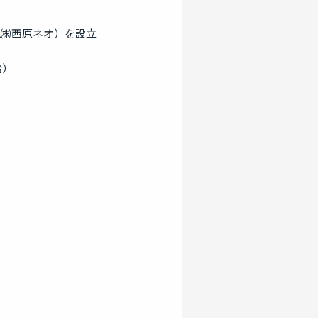
現㈱西原ネオ）を設立
始）
」