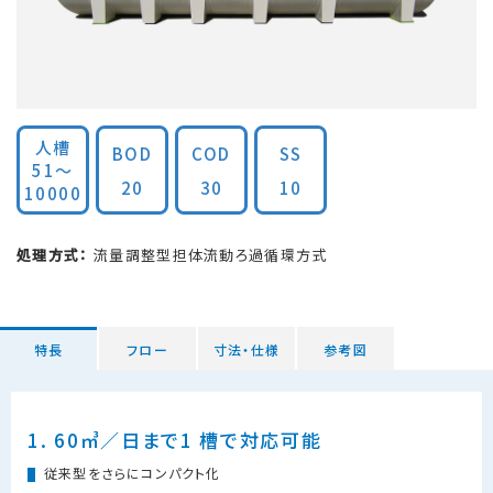
人槽
BOD
COD
SS
51〜
20
30
10
10000
処理方式：
流量調整型担体流動ろ過循環方式
特長
フロー
寸法・仕様
参考図
1. 60㎥／日まで1 槽で対応可能
従来型をさらにコンパクト化