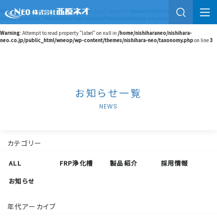
Warning
: Attempt to read property "post_type" on null in
/home/nishiharaneo/nishihara-
neo.co.jp/public_html/wneop/wp-content/themes/nishihara-neo/taxonomy.php
on line
2
Warning
: Attempt to read property "label" on null in
/home/nishiharaneo/nishihara-
neo.co.jp/public_html/wneop/wp-content/themes/nishihara-neo/taxonomy.php
on line
3
お知らせ一覧
NEWS
カテゴリー
ALL
FRP浄化槽
製品紹介
採用情報
お知らせ
年代アーカイブ