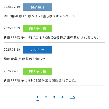
2025.12.10
製品紹介
MBR用MF膜（平膜タイプ）置き換えキャンペーン
2025.10.09
FRP浄化槽
新型FRP製浄化槽NAC・NRC型の2機種が発売開始されました。
2025.09.19
お知らせ
静岡営業所 移転のお知らせ
2025.04.01
FRP浄化槽
新型FRP製浄化槽NCE型が発売開始されました。
1
2
3
4