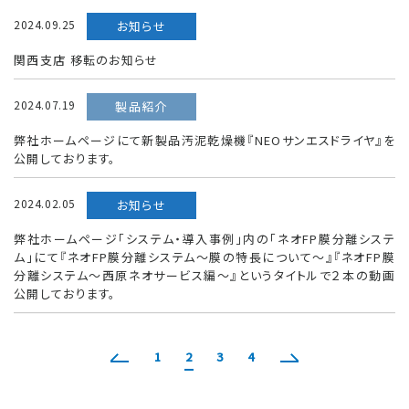
2024.09.25
お知らせ
関西支店 移転のお知らせ
2024.07.19
製品紹介
弊社ホームページにて新製品汚泥乾燥機『NEOサンエスドライヤ』を
公開しております。
2024.02.05
お知らせ
弊社ホームページ「システム・導入事例」内の「ネオFP膜分離システ
ム」にて『ネオFP膜分離システム～膜の特長について～』『ネオFP膜
分離システム～西原ネオサービス編～』というタイトルで２本の動画
公開しております。
1
2
3
4