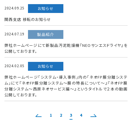
2024.09.25
お知らせ
関西支店 移転のお知らせ
2024.07.19
製品紹介
弊社ホームページにて新製品汚泥乾燥機『NEOサンエスドライヤ』を
公開しております。
2024.02.05
お知らせ
弊社ホームページ「システム・導入事例」内の「ネオFP膜分離システ
ム」にて『ネオFP膜分離システム～膜の特長について～』『ネオFP膜
分離システム～西原ネオサービス編～』というタイトルで２本の動画
公開しております。
1
2
3
4