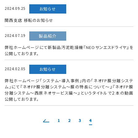
2024.09.25
お知らせ
関西支店 移転のお知らせ
2024.07.19
製品紹介
弊社ホームページにて新製品汚泥乾燥機『NEOサンエスドライヤ』を
公開しております。
2024.02.05
お知らせ
弊社ホームページ「システム・導入事例」内の「ネオFP膜分離システ
ム」にて『ネオFP膜分離システム～膜の特長について～』『ネオFP膜
分離システム～西原ネオサービス編～』というタイトルで２本の動画
公開しております。
1
2
3
4